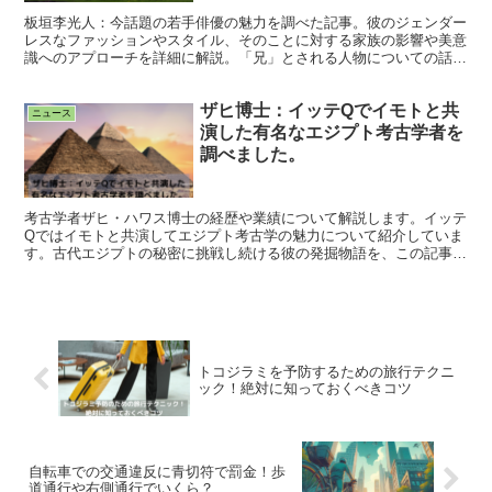
板垣李光人：今話題の若手俳優の魅力を調べた記事。彼のジェンダー
レスなファッションやスタイル、そのことに対する家族の影響や美意
識へのアプローチを詳細に解説。「兄」とされる人物についての話。
独特のファッションセンスと個性を紹介。
ザヒ博士：イッテQでイモトと共
ニュース
演した有名なエジプト考古学者を
調べました。
考古学者ザヒ・ハワス博士の経歴や業績について解説します。イッテ
Qではイモトと共演してエジプト考古学の魅力について紹介していま
す。古代エジプトの秘密に挑戦し続ける彼の発掘物語を、この記事で
解説したいと思います。
トコジラミを予防するための旅行テクニ
ック！絶対に知っておくべきコツ
自転車での交通違反に青切符で罰金！歩
道通行や右側通行でいくら？