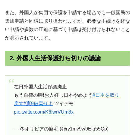
また、外国人が集団で保護を申請する場合でも一般国民の
集団申請と同様に取り扱われますが、必要な手続きを経な
い申請や多数の圧迫に基づく申請は受け付けられないこと
が明示されています。
2. 外国人生活保護打ち切りの議論
在日外国人生活保護廃止
もう自律の時❗️お人好し日本やめよう
#日本を取り
戻す
#憲9破棄せよ
ツイデモ
pic.twitter.com/K6IwrVUm8x
— 🐞オリビアの癖毛 (@ry1mv9w9Efg55Qp)