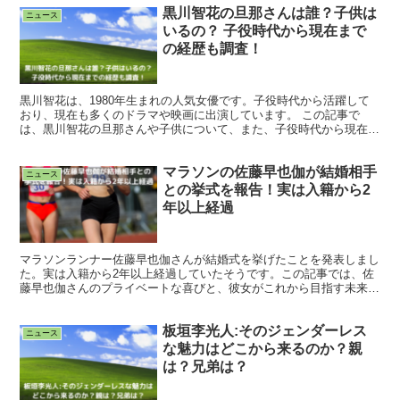
黒川智花の旦那さんは誰？子供は
ニュース
いるの？ 子役時代から現在まで
の経歴も調査！
黒川智花は、1980年生まれの人気女優です。子役時代から活躍して
おり、現在も多くのドラマや映画に出演しています。 この記事で
は、黒川智花の旦那さんや子供について、また、子役時代から現在ま
での経歴を調査してまとめました。
マラソンの佐藤早也伽が結婚相手
ニュース
との挙式を報告！実は入籍から2
年以上経過
マラソンランナー佐藤早也伽さんが結婚式を挙げたことを発表しまし
た。実は入籍から2年以上経過していたそうです。この記事では、佐
藤早也伽さんのプライベートな喜びと、彼女がこれから目指す未来に
ついて解説しています。
板垣李光人:そのジェンダーレス
ニュース
な魅力はどこから来るのか？親
は？兄弟は？