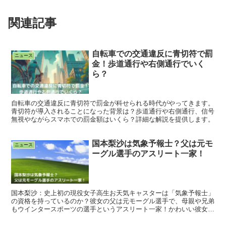
関連記事
自転車での交通違反に青切符で罰
ニュース
金！歩道通行や右側通行でいく
ら？
自転車の交通違反に青切符で罰金が科せられる時代がやってきます。
青切符が導入されることになった背景は？歩道通行や右側通行、信号
無視やながらスマホでの罰金額はいくら？詳細な解説を提供します。
国本梨沙は気象予報士？父は元モ
ニュース
ーグル選手のアスリート一家！
国本梨沙：史上初の現役女子高生お天気キャスターは「気象予報士」
の資格を持っているのか？彼女の父は元モーグル選手で、母親や兄弟
もウインタースポーツの選手というアスリート一家！かわいい彼女の
見せる根性はここから来ているのか？