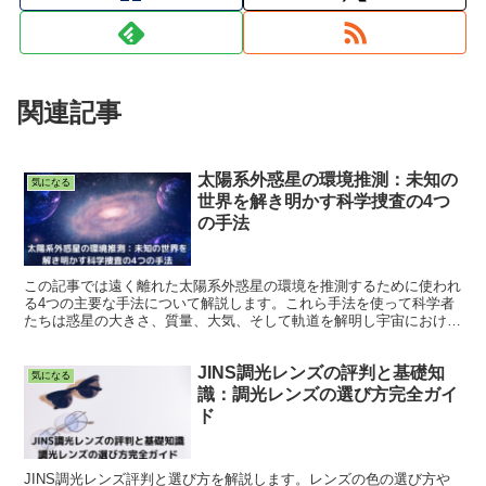
関連記事
太陽系外惑星の環境推測：未知の
気になる
世界を解き明かす科学捜査の4つ
の手法
この記事では遠く離れた太陽系外惑星の環境を推測するために使われ
る4つの主要な手法について解説します。これら手法を使って科学者
たちは惑星の大きさ、質量、大気、そして軌道を解明し宇宙における
生命の可能性を探求します。
JINS調光レンズの評判と基礎知
気になる
識：調光レンズの選び方完全ガイ
ド
JINS調光レンズ評判と選び方を解説します。レンズの色の選び方や