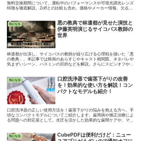
無料交換期間について、運転中のパフォーマンスや可視光調光レンズ
特徴を徹底解説。Zoffとの比較も含め、価格やメーカー情報、欠点、
寿命についても紹介します。
悪の教典で林遣都が見せた演技と
気になる
伊藤英明演じるサイコパス教師の
世界
林遣都が出演し、サイコパスの教師が繰り広げる心理戦を描いた「悪
の教典」。本記事では映画のあらすじやキャスト相関図、ネタバレや
気まずいシーン、ハスミンの目的などを解説。さらにスピンオフや続
編、レビューについても詳しく紹介します。
口腔洗浄器で歯茎下がりの改善
気になる
を！効果的な使い方を解説！コン
パクトなモデルも紹介！
口腔洗浄器の正しい使用方法を！歯茎下がりの悩みを抱える方へ、手
頃なコンパクトモデルについてご紹介します。歯周病や矯正治療によ
る問題への対応策として。水圧を活かした効果的な歯間ケアや、マッ
サージ機能で歯茎の健康を促進できます。
CubePDFは便利だけど：ニュー
気になる