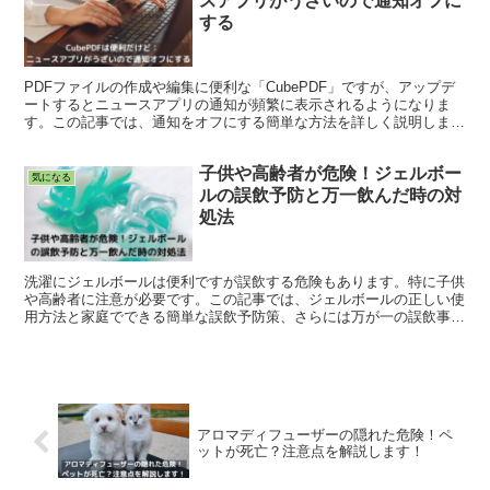
スアプリがうざいので通知オフに
する
PDFファイルの作成や編集に便利な「CubePDF」ですが、アップデ
ートするとニュースアプリの通知が頻繁に表示されるようになりま
す。この記事では、通知をオフにする簡単な方法を詳しく説明しま
す。通知が邪魔にならない快適な作業環境を手に入れましょう！
子供や高齢者が危険！ジェルボー
気になる
ルの誤飲予防と万一飲んだ時の対
処法
洗濯にジェルボールは便利ですが誤飲する危険もあります。特に子供
や高齢者に注意が必要です。この記事では、ジェルボールの正しい使
用方法と家庭でできる簡単な誤飲予防策、さらには万が一の誤飲事故
にどう対処すべきかを詳しく解説します。
アロマディフューザーの隠れた危険！ペ
ットが死亡？注意点を解説します！